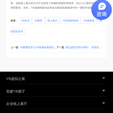
果。这种线上展示的方式不仅提高了装修的便捷性和效率，还让人们更轻松地找到
梦想家居。未来，VR装修样板间必将成为家居装修领域中的一项时尚创新。
标签：
VR技术
3D模型
线上展示
VR装修样板间
360度家装
虚
拟现实技术
上一篇:
3D建模技术让VR装修效果图全景图更真实呈现
下一篇:
通过虚拟空间3D展示，实现实景还原的VR装修效果图
VR虚拟云展
党建VR展厅
企业线上展厅