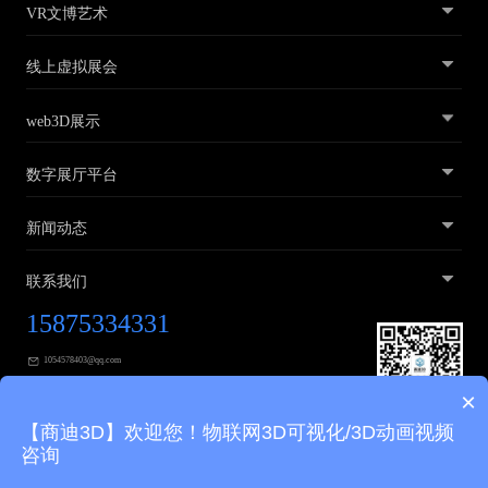
VR文博艺术
线上虚拟展会
web3D展示
数字展厅平台
新闻动态
联系我们
15875334331
1054578403@qq.com
×
广东省广州市黄埔区广汕三路31号2层
【商迪3D】欢迎您！物联网3D可视化/3D动画视频
咨询
友情链接
艺术展厅
党建展厅
商迪3D
3D建模