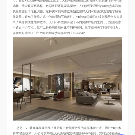
节。通过VR装修样板间的线上展示，人们可以根据自己的喜好和需求进行多样化的
选择。无论是家居风格、色彩搭配还是家具摆放，人们都可以通过简单的点击和拖
拽操作进行个性化调整。这种实时的装修效果预览使得人们可以更加直观地了解装
修效果，避免了传统方式中的猜测和不确定性。VR装修样板间的线上展示也大大提
高了装修的便捷性和效率。人们不再需要奔波于不同实体样板间之间，只需坐在家
中通过中心节点，就可以轻松切换和对比不同样板间。这不仅省去了时间和精力，
还能更好地为人们节约金钱和减少装修时的工艺不匹配。
总之，VR装修样板间的线上展示是一种颠覆传统的装修体验方式。通过VR技术
和3D模型技术，人们可以360度无死角地浏览和观察各种样板间，实时预览装修效