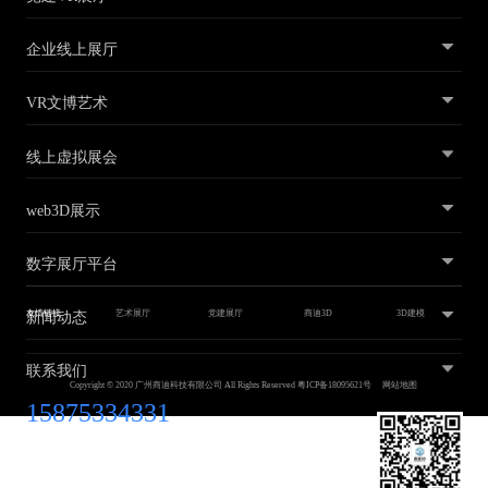
企业线上展厅
VR文博艺术
线上虚拟展会
web3D展示
数字展厅平台
新闻动态
友情链接
艺术展厅
党建展厅
商迪3D
3D建模
联系我们
Copyright © 2020 广州商迪科技有限公司 All Rights Reserved
粤ICP备18095621号
网站地图
15875334331
1054578403@qq.com
广东省广州市黄埔区广汕三路31号2层