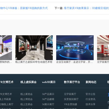
购物中心VR体验：居家服VR选购的新方式
下一篇:
客厅家具VR效果展示：3D建模呈现
数字化创新：莅临VR全景制作的亚马逊云科技虚拟展厅
线上展厅之虚拟3D学生动漫艺术馆
企业互动展厅：走进元宇宙，开启虚拟的未来之旅
VR文博艺术
线上虚拟展会
web3D展示
数字展厅平台
新闻动态
VR文博艺术
线上展览会
3d产品展示
元宇宙展厅
官方公告
线上书画展
线上博览会
3d产品建模
实景复刻展厅
行业资讯
文物线上展厅
线上交易会
3d展示展厅
VR全景拍摄
技术分享