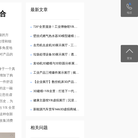
最新文章
合
电话
720°全景漫游！工业博物馆VR虚拟展厅3D交互展示
服的方
壁挂式燃气热水器3D模型建模 | 专业VR效果图制作与可视化展示
纹理和细
去壳机去皮机3D展示展厅 - 三维建模剖析内部结构
多角度地
对产品的
垃圾处理设备3D展示展厅：透视分解，直观呈现工艺亮点
置顶
发动机3D建模与3D剖面分析展示展厅：深度解析内部结构
身于一个真
工业产品三维爆炸展示展厅 | 揭秘内部精密结构的3D交互
增加了购
一件舒适
【企业展厅】数控机床3D产品展示中心 - 在线沉浸式体验
的这一融
3D建模+VR全景：打造下一代生态旅游数字展厅
让您在虚
健康主题馆VR虚拟展厅 | 沉浸式3D健康科普
历史，为
 VR 全景
新能源汽车货车Web3D虚拟商城：打造沉浸式线上购车体验
这种创新
收集消费
相关问题