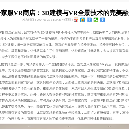
居家服VR商店：3D建模与VR全景技术的完美融
发布时间：2024-06-26 14:09:26
分享到：
VR 商店的出现，以其独特的 3D 建模与 VR 全景技术的完美融合，彻底改变了人们选购居家
 建模技术为居家服的展示赋予了全新的维度。传统的平面图片往往无法真实展现服装的材质、
过 3D 建模，每一款居家服都能以立体、逼真的形象呈现在消费者眼前。消费者可以全方位、
的款式、裁剪和装饰，仿佛将其拿在手中仔细端详。这种逼真的视觉效果，大大提高了消费者
，减少了因信息不对称而导致的购买失误。
景技术则更进一步，将消费者带入一个虚拟的购物环境。当您进入居家服 VR 商店，就仿佛置
之中。您可以漫步在虚拟的货架之间，随意挑选心仪的居家服。这种沉浸式的购物体验，不仅
，还让消费者能够更好地感受服装与居家环境的搭配效果。想象一下，您在虚拟的卧室中试穿
能够直观地看到它与床品、家具的整体协调性，从而做出更满意的购买决策。居家服 VR 商店
为消费者提供了个性化的服务。根据您的身体数据，系统可以为您生成专属的 3D 虚拟形象，
过程中更加贴合实际。此外，通过大数据分析和智能推荐算法，商店能够根据您的喜好和购买
符合您风格的居家服款式，节省您的选购时间。对于商家而言，居家服 VR 商店的 3D 建模与
也带来了诸多优势。首先，降低了实体店铺的运营成本，无需大量的库存和展示空间。其次，
式能够吸引更多的消费者，尤其是追求新鲜体验的年轻群体，从而扩大市场份额。再者，通过
R 商店中的行为数据，商家可以更深入地了解消费者需求，优化产品设计和营销策略。