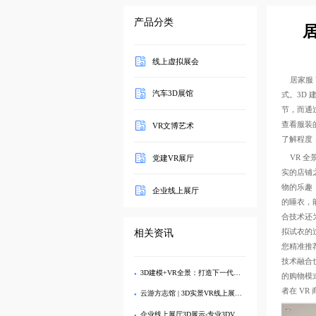
产品分类
线上虚拟展会
居家服 
汽车3D展馆
式。3D
节，而通
查看服装
VR文博艺术
了解程度
VR 全
党建VR展厅
实的店铺
物的乐趣
企业线上展厅
的睡衣，
合技术还
拟试衣的
相关资讯
您精准推荐
技术融合
3D建模+VR全景：打造下一代生态旅游数字展厅
的购物模
者在 V
云游方志馆 | 3D实景VR线上展厅，畅览地方文史
企业线上展厅3D展示-专业3DVR全景解决方案，提升品牌形象