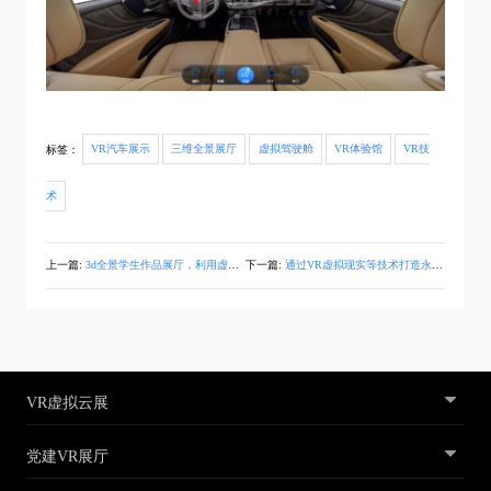
标签：
VR汽车展示
三维全景展厅
虚拟驾驶舱
VR体验馆
VR技
术
上一篇:
3d全景学生作品展厅，利用虚拟现实技术打造VR体验馆
下一篇:
通过VR虚拟现实等技术打造永不落幕的线上Web3d虚拟展厅
VR虚拟云展
党建VR展厅