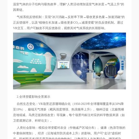
温室气体的分子结构与吸热效率，理解“人类活动增加温室气体浓度→气温上升”的
因果链。
气候系统反馈机制：呈现“冰川消融→反射率下降→吸收更多热量→加速消融”的
正反馈循环，以及“植物生长加速→吸收更多CO₂→减缓变暖”的负反馈机制。通过
VR交互，用户可触发不同反馈路径，观察其对气候系统的长期影响。
2.全球变暖影响全景展示
自然生态变化：VR场景还原珊瑚礁白化（1950-2023年全球珊瑚覆盖率从50%降
至19%）、极端天气增多（飓风强度增强、热浪频率上升）、物种迁徙（北极熊栖
息地缩减、鸟类迁徙路线改变）等现象，每个场景均标注对应的科学数据来源（如
卫星观测记录、科研论文）。
人类社会影响：模拟全球变暖对农业（作物减产区域分布）、健康（热浪导致的
中暑病例增加）、经济（沿海城市防洪成本上升）的影响。用户可“走访”虚拟村
庄，听村民讲述“因干旱导致的农作物歉收”，让数据与人文故事结合，增强感染