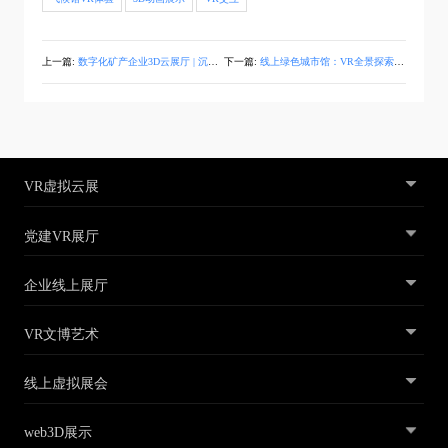
上一篇:
数字化矿产企业3D云展厅 | 沉浸式线上全方位虚拟展示技术
下一篇:
线上绿色城市馆：VR全景探索城市绿化与可持续建筑新标杆
VR虚拟云展
党建VR展厅
企业线上展厅
VR文博艺术
线上虚拟展会
web3D展示