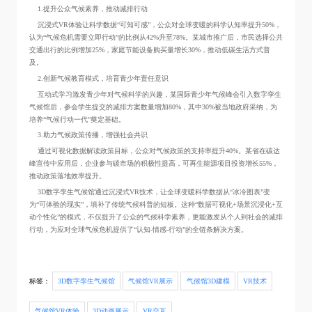
1.提升公众气候素养，推动减排行动
沉浸式VR体验让科学数据“可知可感”，公众对全球变暖的科学认知率提升50%，
认为“气候危机需要立即行动”的比例从42%升至78%。某城市推广后，市民选择公共
交通出行的比例增加25%，家庭节能设备购买量增长30%，推动低碳生活方式普
及。
2.创新气候教育模式，培育青少年责任意识
互动式学习激发青少年对气候科学的兴趣，某国际青少年气候峰会引入数字孪生
气候馆后，参会学生提交的减排方案数量增加80%，其中30%被当地政府采纳，为
培养“气候行动一代”奠定基础。
3.助力气候政策传播，增强社会共识
通过可视化数据解读政策目标，公众对气候政策的支持率提升40%。某省在碳达
峰宣传中应用后，企业参与碳市场的积极性提高，可再生能源项目投资增长55%，
推动政策落地效率提升。
3D数字孪生气候馆通过沉浸式VR技术，让全球变暖科学数据从“冰冷图表”变
为“可体验的现实”，填补了传统气候科普的短板。这种“数据可视化+场景沉浸化+互
动个性化”的模式，不仅提升了公众的气候科学素养，更能激发从个人到社会的减排
行动，为应对全球气候危机提供了“认知-情感-行动”的全链条解决方案。
标签：
3D数字孪生气候馆
气候馆VR展示
气候馆3D建模
VR技术
气候馆VR体验
3D动画展示
VR交互