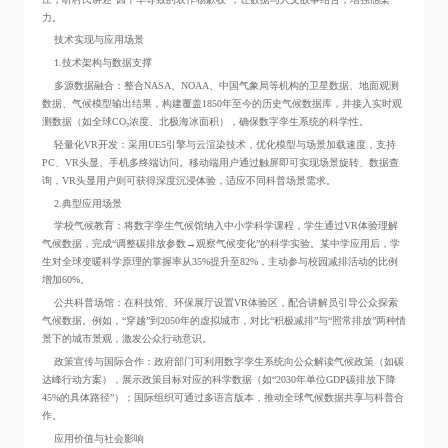
力。
技术实现与应用场景
1.技术架构与数据支撑
多源数据融合：整合NASA、NOAA、中国气象局等机构的卫星数据、地面观测
数据、气候模型输出结果，构建覆盖1850年至今的历史气候数据库，并接入实时观
测数据（如全球CO₂浓度、北极海冰面积），确保数字孪生系统的科学性。
轻量化VR开发：采用UE5引擎与云渲染技术，优化模型与场景加载速度，支持
PC、VR头显、手机多终端访问。移动端用户通过触屏即可实现场景旋转、数据查
询，VR头显用户则可获得深度沉浸体验，适应不同科普场景需求。
2.典型应用场景
学校气候教育：将数字孪生气候馆纳入中小学科学课程，学生通过VR体验理解
气候数据，完成“调整碳排放参数→观察气候变化”的科学实验。某中学应用后，学
生对全球变暖科学原理的掌握率从35%提升至82%，主动参与校园减排活动的比例
增加60%。
公共科普场馆：在科技馆、环保展厅设置VR体验区，配合讲解员引导公众探索
气候数据。例如，“穿越”到2050年的虚拟城市，对比“积极减排”与“照常排放”两种情
景下的城市景观，激发公众行动意识。
政策宣传与国际合作：政府部门可利用数字孪生系统向公众解读气候政策（如碳
达峰行动方案），展示政策目标对应的科学数据（如“2030年单位GDP碳排放下降
45%的具体路径”）；国际组织可通过多语言版本，推动全球气候数据共享与科普合
作。
应用价值与社会影响