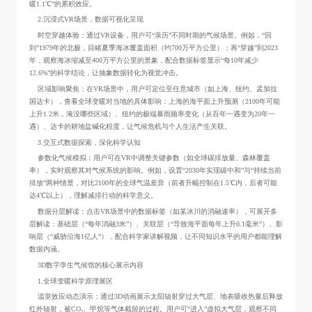
暖1.1℃”的累积效应。
2.沉浸式VR场景，数据可视化呈现
时空穿越体验：通过VR设备，用户可“亲历”不同时期的气候场景。例如，“回
到”1979年的北极，目睹夏季海冰覆盖面积（约700万平方公里）；再“穿越”到2023
年，观察海冰缩减至400万平方公里的景象，配合数据标签显示“每10年减少
12.6%”的科学结论，让抽象数据转化为视觉冲击。
区域影响聚焦：在VR场景中，用户可定位至任意城市（如上海、纽约、孟加拉
国达卡），查看全球变暖对当地的具体影响：上海的海平面上升预测（2100年可能
上升1.2米，淹没哪些区域）、纽约的极端暴雨频率变化（从百年一遇变为20年一
遇）、达卡的耕地盐碱化程度，让气候危机与个人生活产生关联。
3.交互式数据探索，深化科学认知
参数化气候模拟：用户可在VR中调整关键参数（如全球碳排放量、森林覆盖
率），实时观察其对气候系统的影响。例如，设置“2030年实现碳中和”与“持续当前
排放”两种情景，对比2100年的全球气温差异（前者升幅控制在1.5℃内，后者可能
达4℃以上），理解减排行动的科学意义。
数据分层解读：点击VR场景中的数据标签（如某冰川的消融速率），可展开多
层解读：基础层（“每年消融3米”）、关联层（“导致海平面每年上升0.1毫米”）、影
响层（“威胁沿海1亿人”），配合科学家讲解视频，让不同知识水平的用户都能理解
数据内涵。
3D数字孪生气候馆的核心展示内容
1.全球变暖科学原理展区
温室效应动态演示：通过3D动画展示太阳辐射穿过大气层、地表吸收热量后释放
红外辐射，被CO₂、甲烷等气体截留的过程。用户可“进入”虚拟大气层，观察不同