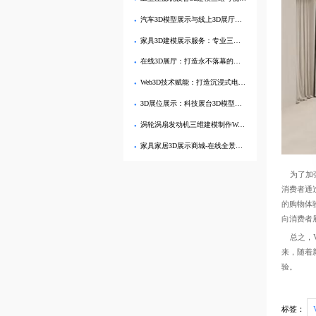
汽车3D模型展示与线上3D展厅一体化解决方案
家具3D建模展示服务：专业三维建模与线上展示一站式解决方案
在线3D展厅：打造永不落幕的家具品牌数字展馆
Web3D技术赋能：打造沉浸式电商3D产品展示与线上购物体验
3D展位展示：科技展台3D模型制作与现代展台数字展示
涡轮涡扇发动机三维建模制作Web3D展示
家具家居3D展示商城-在线全景漫游，实景般搭配体验
为了加强
消费者通
的购物体
向消费者
总之，V
来，随着
验。
标签：