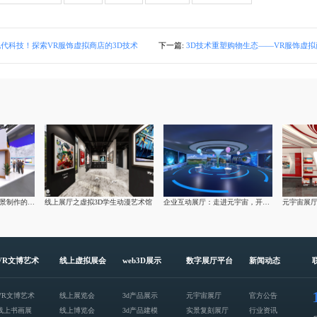
现代科技！探索VR服饰虚拟商店的3D技术
下一篇:
3D技术重塑购物生态——VR服饰虚拟商店的
数字化创新：莅临VR全景制作的亚马逊云科技虚拟展厅
线上展厅之虚拟3D学生动漫艺术馆
企业互动展厅：走进元宇宙，开启虚拟的未来之旅
VR文博艺术
线上虚拟展会
web3D展示
数字展厅平台
新闻动态
VR文博艺术
线上展览会
3d产品展示
元宇宙展厅
官方公告
线上书画展
线上博览会
3d产品建模
实景复刻展厅
行业资讯