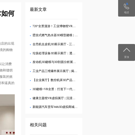
最新文章
术如何
电话
720°全景漫游！工业博物馆VR虚拟展厅3D交互展示
壁挂式燃气热水器3D模型建模 | 专业VR效果图制作与可视化展示
商店的出现
去壳机去皮机3D展示展厅 - 三维建模剖析内部结构
境的购物
垃圾处理设备3D展示展厅：透视分解，直观呈现工艺亮点
置顶
发动机3D建模与3D剖面分析展示展厅：深度解析内部结构
以让消费
物和缝纫
工业产品三维爆炸展示展厅 | 揭秘内部精密结构的3D交互
服装的效
【企业展厅】数控机床3D产品展示中心 - 在线沉浸式体验
量和逼真的
3D建模+VR全景：打造下一代生态旅游数字展厅
健康主题馆VR虚拟展厅 | 沉浸式3D健康科普
新能源汽车货车Web3D虚拟商城：打造沉浸式线上购车体验
相关问题