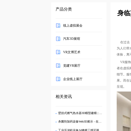
产品分类
身临
线上虚拟展会
汽车3D展馆
在过去，
为人们带
VR文博艺术
体验，离
VR服饰
党建VR展厅
者在虚拟
细节。服
企业线上展厅
果。而在
呈现。
相关资讯
壁挂式燃气热水器3D模型建模 | 专业VR效果图制作与可视化展示
杀菌剂加药设备Web3D展示 - 在线三维建模与消毒水循环处理系统
工业压滤机设备3d建模三维可视化web3d线上展示