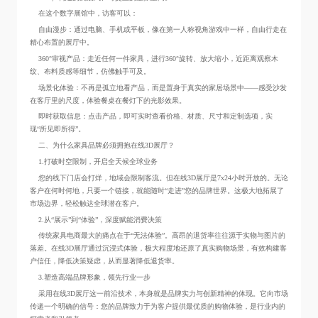
在这个数字展馆中，访客可以：
自由漫步：通过电脑、手机或平板，像在第一人称视角游戏中一样，自由行走在
精心布置的展厅中。
360°审视产品：走近任何一件家具，进行360°旋转、放大缩小，近距离观察木
纹、布料质感等细节，仿佛触手可及。
场景化体验：不再是孤立地看产品，而是置身于真实的家居场景中——感受沙发
在客厅里的尺度，体验餐桌在餐灯下的光影效果。
即时获取信息：点击产品，即可实时查看价格、材质、尺寸和定制选项，实
现“所见即所得”。
二、为什么家具品牌必须拥抱在线3D展厅？
1.打破时空限制，开启全天候全球业务
您的线下门店会打烊，地域会限制客流。但在线3D展厅是7x24小时开放的。无论
客户在何时何地，只要一个链接，就能随时“走进”您的品牌世界。这极大地拓展了
市场边界，轻松触达全球潜在客户。
2.从“展示”到“体验”，深度赋能消费决策
传统家具电商最大的痛点在于“无法体验”。高昂的退货率往往源于实物与图片的
落差。在线3D展厅通过沉浸式体验，极大程度地还原了真实购物场景，有效构建客
户信任，降低决策疑虑，从而显著降低退货率。
3.塑造高端品牌形象，领先行业一步
采用在线3D展厅这一前沿技术，本身就是品牌实力与创新精神的体现。它向市场
传递一个明确的信号：您的品牌致力于为客户提供最优质的购物体验，是行业内的