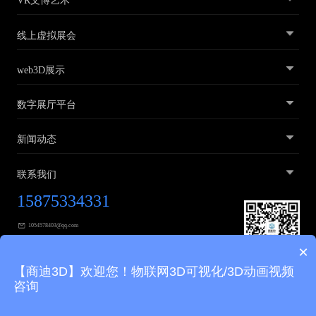
VR文博艺术
线上虚拟展会
web3D展示
数字展厅平台
新闻动态
联系我们
15875334331
1054578403@qq.com
×
广东省广州市黄埔区广汕三路31号2层
【商迪3D】欢迎您！物联网3D可视化/3D动画视频
咨询
友情链接
艺术展厅
党建展厅
商迪3D
3D建模