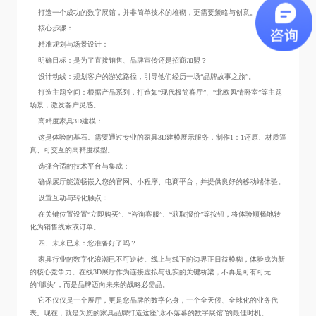
打造一个成功的数字展馆，并非简单技术的堆砌，更需要策略与创意。
核心步骤：
精准规划与场景设计：
明确目标：是为了直接销售、品牌宣传还是招商加盟？
设计动线：规划客户的游览路径，引导他们经历一场“品牌故事之旅”。
打造主题空间：根据产品系列，打造如“现代极简客厅”、“北欧风情卧室”等主题
场景，激发客户灵感。
高精度家具3D建模：
这是体验的基石。需要通过专业的家具3D建模展示服务，制作1：1还原、材质逼
真、可交互的高精度模型。
选择合适的技术平台与集成：
确保展厅能流畅嵌入您的官网、小程序、电商平台，并提供良好的移动端体验。
设置互动与转化触点：
在关键位置设置“立即购买”、“咨询客服”、“获取报价”等按钮，将体验顺畅地转
化为销售线索或订单。
四、未来已来：您准备好了吗？
家具行业的数字化浪潮已不可逆转。线上与线下的边界正日益模糊，体验成为新
的核心竞争力。在线3D展厅作为连接虚拟与现实的关键桥梁，不再是可有可无
的“噱头”，而是品牌迈向未来的战略必需品。
它不仅仅是一个展厅，更是您品牌的数字化身，一个全天候、全球化的业务代
表。现在，就是为您的家具品牌打造这座“永不落幕的数字展馆”的最佳时机。