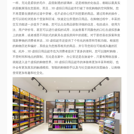
一样。无论是柔软的毛巾、晶莹剔透的玻璃杯，还是精致的化妆品，都能以最真实
的面貌展现在您面前。而且，3D 虚拟日用品超市打破了传统购物的空间限制。您
不再需要在拥挤的过道中穿梭，也不必担心找不到想要的商品。通过简单的操作，
您可以轻松浏览各个货架和区域，快速定位所需的日用品。在购物过程中，丰富的
交互功能进一步提升了体验。您可以点击商品获取详细的信息，包括成分、使用方
法、用户评价等。甚至可以进行虚拟的试用，比如查看不同颜色的口红在虚拟形象
上的效果，或者感受不同款式的家具在虚拟房间中的搭配。对于那些喜欢探索和发
现新事物的消费者来说，3D 虚拟超市还提供了个性化的推荐和导航功能。根据您
的购物历史和偏好，系统会为您推荐相关的商品，并引导您前往可能感兴趣的区
域。此外，3D 虚拟日用品超市也为消费者提供了更多的便利。您可以随时购物，
不受时间和地点的限制。无论是在家中、办公室还是在旅途中，只要有网络连接，
就能进入这个虚拟的购物世界。3D 虚拟日用品超市的体验将更加丰富和精彩。也
许会有更加真实的触感模拟、智能的购物助手以及与社交媒体的深度融合，让购物
变得更加有趣和社交化。