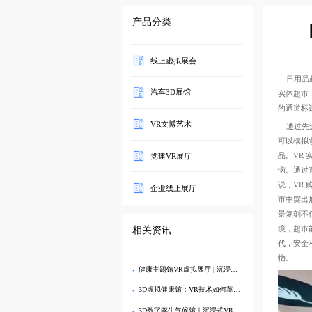
产品分类
线上虚拟展会
日用品超
汽车3D展馆
实体超市
的通道标
VR文博艺术
通过先进
可以模拟
品。VR
党建VR展厅
恼。通过
说，VR
企业线上展厅
市中突出
景复刻不
境，超市
相关资讯
代，安全
物。
健康主题馆VR虚拟展厅 | 沉浸式3D健康科普
3D虚拟健康馆：VR技术如何革新医疗健康科普
3D数字孪生气候馆｜沉浸式VR展示全球变暖科学数据