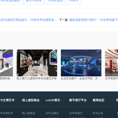
VR实景复刻超市
超市VR全景
VR实景复刻
VR技术
进3D虚拟日用品超市：3D技术带你感受创新购物体验
下一篇:
廉政思政智慧VR展厅：VR全景拍摄下的深度
数字化创新：莅临VR全景制作的亚马逊云科技虚拟展厅
线上展厅之虚拟3D学生动漫艺术馆
企业互动展厅：走进元宇宙，开启虚拟的未来之旅
VR文博艺术
线上虚拟展会
web3D展示
数字展厅平台
新闻动态
VR文博艺术
线上展览会
3d产品展示
元宇宙展厅
官方公告