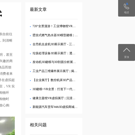
最新文章
代
电话
720°全景漫游！工业博物馆VR虚拟展厅3D交互展示
亲自前往
壁挂式燃气热水器3D模型建模 | 专业VR效果图制作与可视化展示
，到清晰
去壳机去皮机3D展示展厅 - 三维建模剖析内部结构
垃圾处理设备3D展示展厅：透视分解，直观呈现工艺亮点
明，甚至
置顶
兴趣的商
发动机3D建模与3D剖面分析展示展厅：深度解析内部结构
商品而烦
工业产品三维爆炸展示展厅 | 揭秘内部精密结构的3D交互
消费者来
并在虚拟超
【企业展厅】数控机床3D产品展示中心 - 在线沉浸式体验
，VR 实
3D建模+VR全景：打造下一代生态旅游数字展厅
购物环
健康主题馆VR虚拟展厅 | 沉浸式3D健康科普
购物时
放心购
新能源汽车货车Web3D虚拟商城：打造沉浸式线上购车体验
相关问题