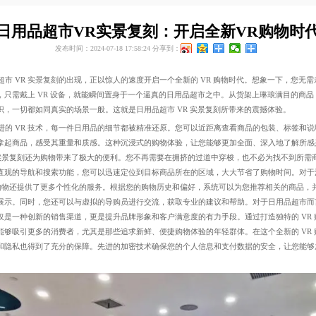
日用品超市VR实景复刻：开启全新VR购物时
发布时间：2024-07-18 17:58:24
分享到：
市 VR 实景复刻的出现，正以惊人的速度开启一个全新的 VR 购物时代。想象一下，您无需
，只需戴上 VR 设备，就能瞬间置身于一个逼真的日用品超市之中。从货架上琳琅满目的商品
识，一切都如同真实的场景一般。这就是日用品超市 VR 实景复刻所带来的震撼体验。
的 VR 技术，每一件日用品的细节都被精准还原。您可以近距离查看商品的包装、标签和说
拿起商品，感受其重量和质感。这种沉浸式的购物体验，让您能够更加全面、深入地了解所感
 实景复刻还为购物带来了极大的便利。您不再需要在拥挤的过道中穿梭，也不必为找不到所需
直观的导航和搜索功能，您可以迅速定位到目标商品所在的区域，大大节省了购物时间。对于
 购物还提供了更多个性化的服务。根据您的购物历史和偏好，系统可以为您推荐相关的商品，
展示。同时，您还可以与虚拟的导购员进行交流，获取专业的建议和帮助。对于日用品超市而言
仅是一种创新的销售渠道，更是提升品牌形象和客户满意度的有力手段。通过打造独特的 VR 
能够吸引更多的消费者，尤其是那些追求新鲜、便捷购物体验的年轻群体。在这个全新的 VR 
和隐私也得到了充分的保障。先进的加密技术确保您的个人信息和支付数据的安全，让您能够